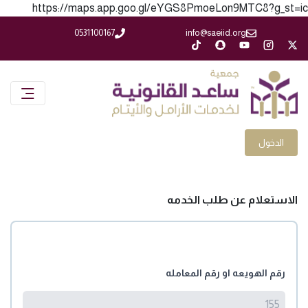
https://maps.app.goo.gl/eYGS8PmoeLon9MTC8?g_st=ic
0531100167
info@saeiid.org
الدخول
الاستعلام عن طلب الخدمه
رقم الهويعه او رقم المعامله