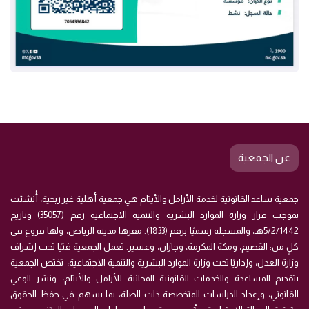
عن الجمعية
جمعية ساعد القانونية لخدمة الأرامل والأيتام هي جمعية أهلية غير ربحية، أُنشئت
بموجب قرار وزارة الموارد البشرية والتنمية الاجتماعية رقم (35057) وتاريخ
5/2/1442هـ، والمسجلة رسميًا برقم (1833). مقرها مدينة الرياض، ولها فروع في
كلٍ من: القصيم، ومكة المكرمة، وجازان، وعسير. تعمل الجمعية فنيًا تحت إشراف
وزارة العدل، وإداريًا تحت وزارة الموارد البشرية والتنمية الاجتماعية، تختص الجمعية
بتقديم المساعدة والخدمات القانونية المجانية للأرامل والأيتام، ونشر الوعي
القانوني، وإعداد الدراسات المتخصصة ذات الصلة، بما يسهم في حفظ الحقوق