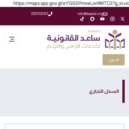
https://maps.app.goo.gl/eYGS8PmoeLon9MTC8?g_st=ic
0531100167
info@saeiid.org
الدخول
السجل التجاري