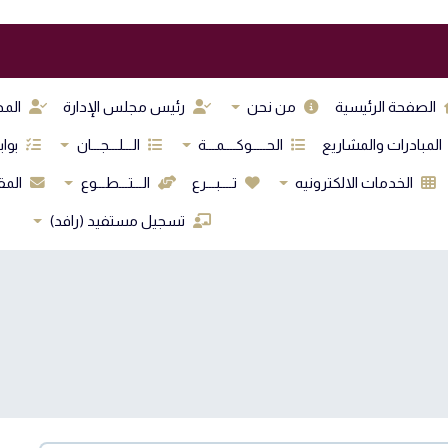
الصفحة الرئيسية
من نحن
رئيس مجلس الإدارة
المد
المبادرات والمشاريع
الحـــــوكــــمـــة
الـــلـــجـــان
بواب
الخدمات الالكترونيه
تــــبـــرع
الـــتـــطـــوع
المق
تسجيل مستفيد (رافد)