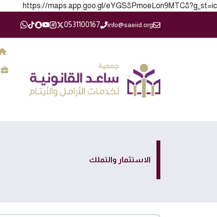
https://maps.app.goo.gl/eYGS8PmoeLon9MTC8?g_st=ic
0531100167
info@saeiid.org
الاستثمار والتملك