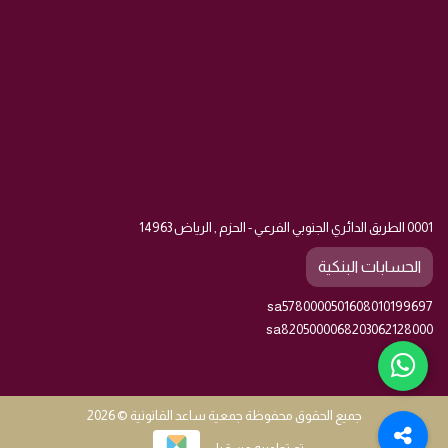
0001 الطريق الدائري الجنوبي الفرعي - الحزم , الرياض 14963
الحسابات البنكية
sa5780000501608010199697
sa8205000068203062128000
جميع الحقوق محفوظة جمعية ساعد القانونية © 2026