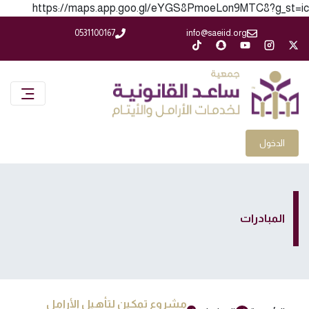
https://maps.app.goo.gl/eYGS8PmoeLon9MTC8?g_st=ic
0531100167
info@saeiid.org
الدخول
المبادرات
مشروع تمكين لتأهيل الأرامل